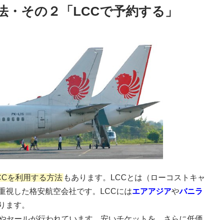
法・その２「LCCで予約する」
CCを利用する方法
もあります。LCCとは（ローコストキャ
重視した格安航空会社です。LCCには
エアアジア
や
バニラ
ります。
ンやセールが行われています。安いチケットを、さらに低価