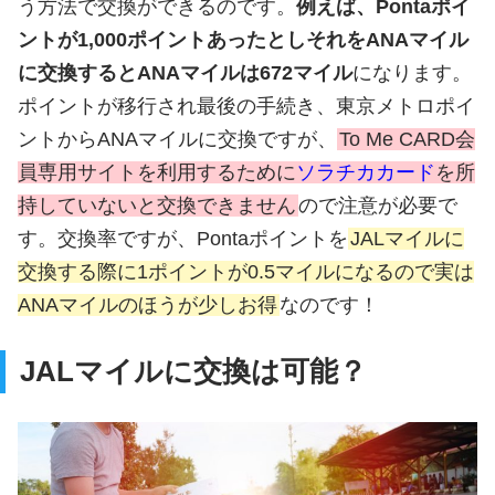
う方法で交換ができるのです。
例えば、Pontaポイ
ントが1,000ポイントあったとしそれをANAマイル
に交換するとANAマイルは672マイル
になります。
ポイントが移行され最後の手続き、東京メトロポイ
ントからANAマイルに交換ですが、
To Me CARD会
員専用サイトを利用するために
ソラチカカード
を所
持していないと交換できません
ので注意が必要で
す。交換率ですが、Pontaポイントを
JALマイルに
交換する際に1ポイントが0.5マイルになるので実は
ANAマイルのほうが少しお得
なのです！
JALマイルに交換は可能？